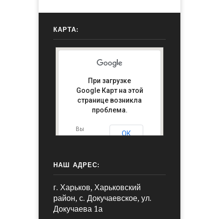
КАРТА:
При загрузке
Google Карт на этой
странице возникла
проблема.
Вы
ОК
владелец
этого
сайта?
НАШ АДРЕС:
г. Харьков, Харьковский
район, с. Докучаевское, ул.
Докучаева 1а