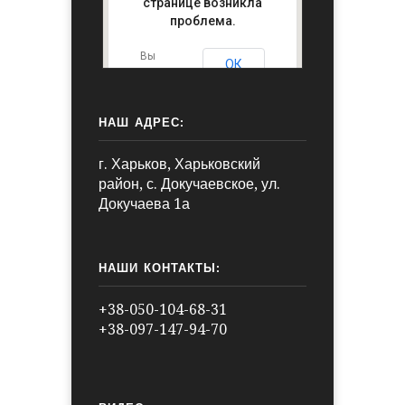
странице возникла
проблема.
Вы
ОК
владелец
этого
сайта?
НАШ АДРЕС:
г. Харьков, Харьковский
район, с. Докучаевское, ул.
Докучаева 1а
НАШИ КОНТАКТЫ:
+38-050-104-68-31
+38-097-147-94-70